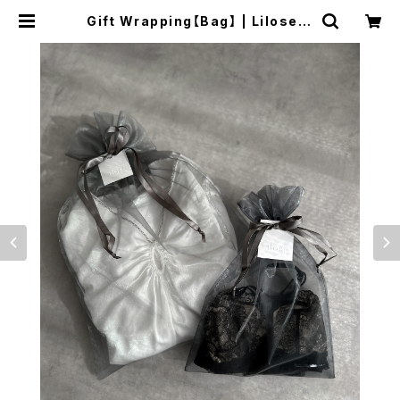
Gift Wrapping【Bag】 | Lilose O
NLINE STORE